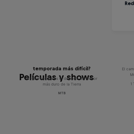
Hard L
Hard Enduro 2025: ¿La
temporada más difícil?
El cam
Películas y shows
M
El Hard Enduro es el deporte de motor
1
más duro de la Tierra
MTB