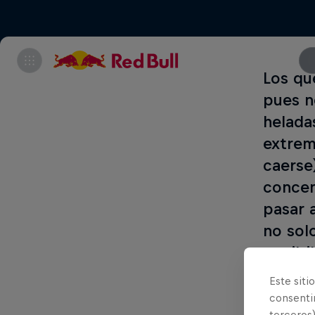
Los qu
pues n
helada
extrem
caerse
concen
pasar a
no sol
posibi
incluy
Este siti
consentim
terceros)