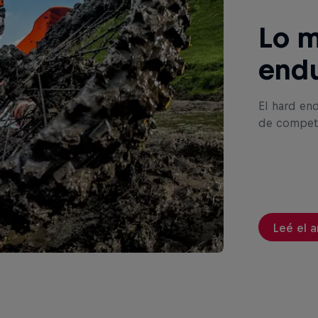
Lo m
endu
El hard en
de competi
Leé el a