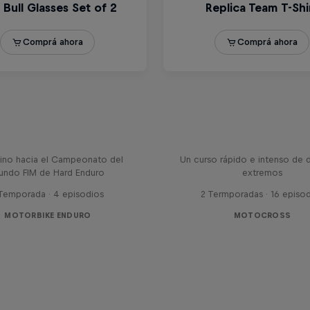
ines - con Mani & Bolts
El ABC de...
ino hacia el Campeonato del
Un curso rápido e intenso de 
undo FIM de Hard Enduro
extremos
 Temporada · 4 episodios
2 Termporadas · 16 episo
MOTORBIKE ENDURO
MOTOCROSS