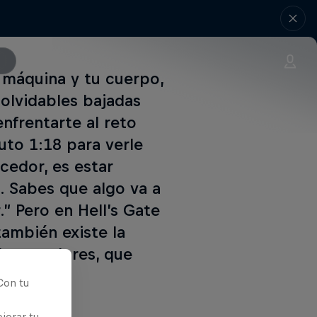
 máquina y tu cuerpo,
olvidables bajadas
enfrentarte al reto
uto 1:18 para verle
ncedor, es estar
. Sabes que algo va a
.” Pero en Hell’s Gate
ambién existe la
 de ganadores, que
Con tu
jorar tu