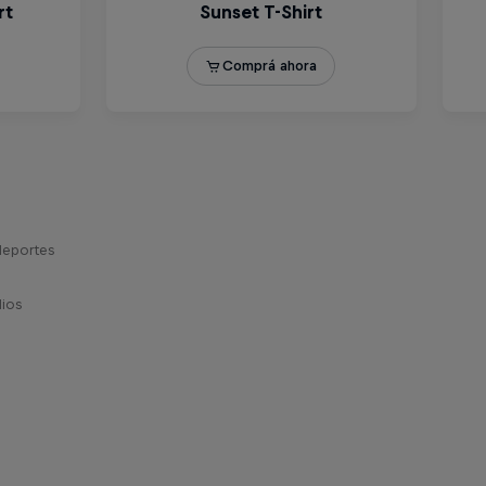
deportes
dios