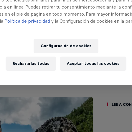
evento
ia en línea. Puedes retirar tu consentimiento mediante la conf
es en el pie de página en todo momento. Para mayor informaci
 la
Política de privacidad
y la Configuración de cookies en la pa
lker
Configuración de cookies
Kingdom
Rechazarlas todas
Aceptar todas las cookies
rfil
Lee a co