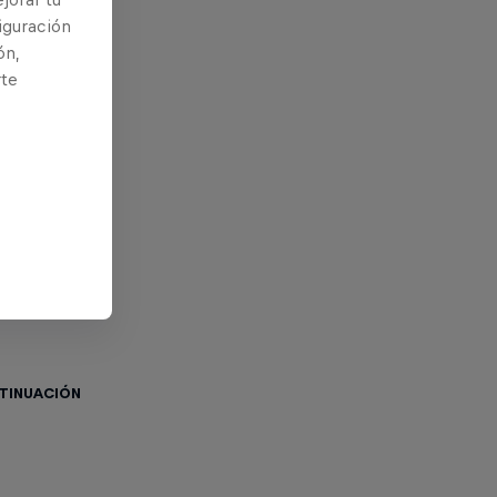
iguración
ón,
rte
ntinuación