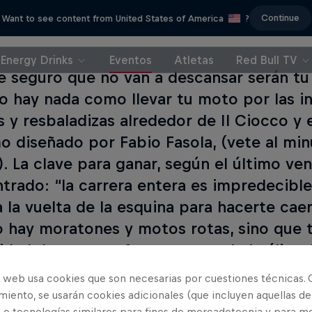
Continue
Want to see content from United States of America
?
Energy Drinks
Eventos
Atletas
Red Bull TV
e seguro que no van a descansar serán tu
o hay nada como llevar tu moto por las in
s y resbaladizas alrededor de Il Ciocco y 
o diseñado por Fabio Fasola, (vete al min
). La clave para ganar, según el último ve
trado: “la carrera entera es impredecible
 la vuelta de la esquina para hacerte caer
o hay moratones y motos rotas, sino que t
lidad de entrar a formar parte de la élite
e al triple vencedor Graham Jarvis.
o web usa cookies que son necesarias por cuestiones técnicas. 
iento, se usarán cookies adicionales (que incluyen aquellas de
 o tecnologías similares para fines de mercadotecnia y para me