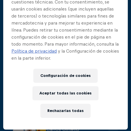
cuestiones técnicas. Con tu consentimiento, se
usarán cookies adicionales (que incluyen aquellas
Aidan Heslop
1
de terceros) o tecnologías similares para fines de
Puntos de la Parada
:
475.8
mercadotecnia y para mejorar tu experiencia en
línea. Puedes retirar tu consentimiento mediante la
configuración de cookies en el pie de página en
Constantin Popovici
2
todo momento. Para mayor información, consulta la
Puntos de la Parada
:
438.6
Política de privacidad
y la Configuración de cookies
en la parte inferior.
Yolotl Martinez
3
Configuración de cookies
Puntos de la Parada
:
422.3
Aceptar todas las cookies
James Lichtenstein
4
Puntos de la Parada
:
405
Rechazarlas todas
Carlos Gimeno