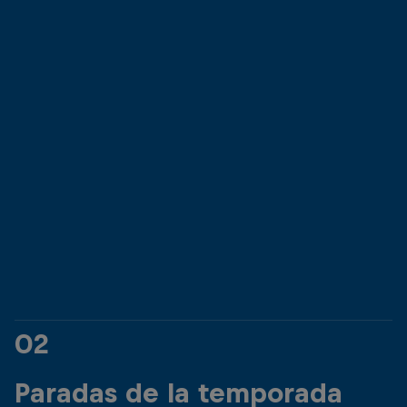
Anke Piper (Germany)
Antonio Martinez (
© Dean Treml/Red Bull Content Pool
© Dean Treml/Red 
02
Paradas de la temporada