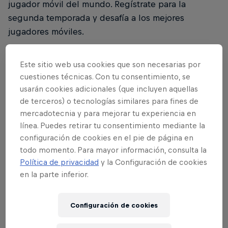
jugador móvil del mundo. Regístrate para la
segunda temporada y desafía a los mejores
jugadores móviles.
¿Quién puede participar?
Este sitio web usa cookies que son necesarias por
cuestiones técnicas. Con tu consentimiento, se
Aficionados y profesionales son bienvenidos a
usarán cookies adicionales (que incluyen aquellas
de terceros) o tecnologías similares para fines de
participar en el Red Bull M.E.O. Season 2. Cualquier
mercadotecnia y para mejorar tu experiencia en
persona mayor de 16 años puede ser campeón.
línea. Puedes retirar tu consentimiento mediante la
¿Serás tú el elegido?
configuración de cookies en el pie de página en
todo momento. Para mayor información, consulta la
¿Cómo puedo participar?
Política de privacidad
y la Configuración de cookies
en la parte inferior.
Es fácil. Solo tienes que registrarte para una de las
eliminatorias nacionales online u offline. Consulta
Configuración de cookies
las fechas y los países específicos aquí.