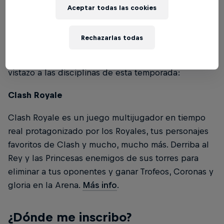
Aceptar todas las cookies
¿Qué juego se jugará?
Rechazarlas todas
Hemos elegido algunos de los juegos para móviles
más competitivos y desafiantes para ti. Echa un
vistazo a las disciplinas de esta temporada:
Clash Royale
Clash Royale es un juego multijugador en tiempo
real protagonizado por los Royales, tus personajes
favoritos de Clash y mucho, mucho más. Derriba al
Rey y las Princesas enemigos de sus torres para
eliminar a tus oponentes y ganar Trofeos, Coronas y
gloria en la Arena.
Más info
.
¿Dónde me inscribo?