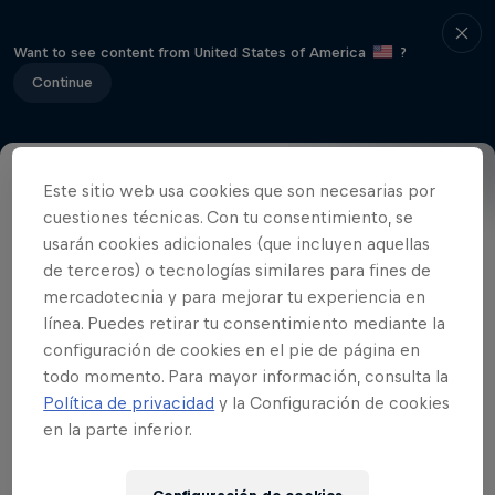
Want to see content from United States of America
?
Continue
Este sitio web usa cookies que son necesarias por
Red Bull Soapbox Race - ARGENTINA
cuestiones técnicas. Con tu consentimiento, se
usarán cookies adicionales (que incluyen aquellas
de terceros) o tecnologías similares para fines de
mercadotecnia y para mejorar tu experiencia en
Videos relacionados
línea. Puedes retirar tu consentimiento mediante la
configuración de cookies en el pie de página en
todo momento. Para mayor información, consulta la
Política de privacidad
y la Configuración de cookies
en la parte inferior.