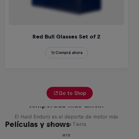
Go to Shop
Hard Enduro 2025: ¿La
temporada más difícil?
El Hard Enduro es el deporte de motor más
Películas y shows
duro de la Tierra
MTB