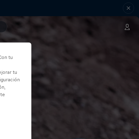
Con tu
jorar tu
iguración
ón,
rte