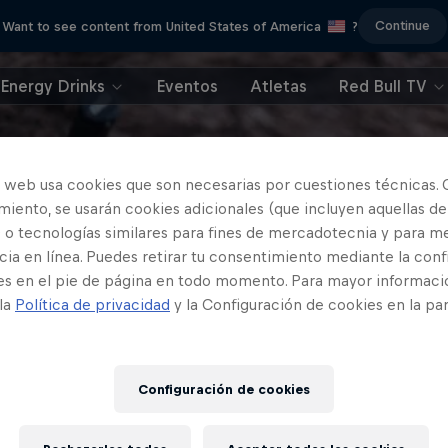
Continue
Want to see content from United States of America
?
Energy Drinks
Eventos
Atletas
Red Bull TV
o web usa cookies que son necesarias por cuestiones técnicas. 
iento, se usarán cookies adicionales (que incluyen aquellas de
 o tecnologías similares para fines de mercadotecnia y para me
ia en línea. Puedes retirar tu consentimiento mediante la conf
es en el pie de página en todo momento. Para mayor informaci
 la
Política de privacidad
y la Configuración de cookies en la pa
Configuración de cookies