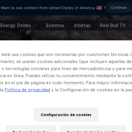
Continue
Want to see content from United States of America
?
Energy Drinks
Eventos
Atletas
Red Bull TV
o web usa cookies que son necesarias por cuestiones técnicas. 
iento, se usarán cookies adicionales (que incluyen aquellas de
 o tecnologías similares para fines de mercadotecnia y para me
ia en línea. Puedes retirar tu consentimiento mediante la conf
es en el pie de página en todo momento. Para mayor informaci
 la
Política de privacidad
y la Configuración de cookies en la pa
Configuración de cookies