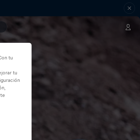
Con tu
jorar tu
iguración
ón,
rte