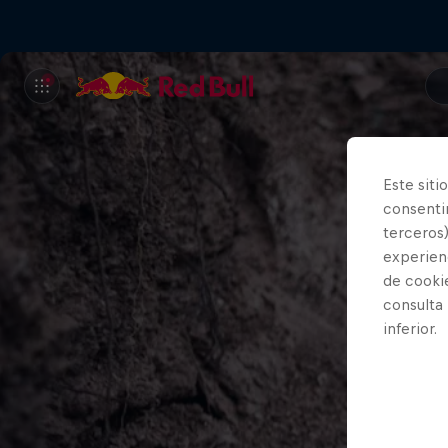
Este siti
consentim
terceros)
experienc
de cooki
consulta
inferior.