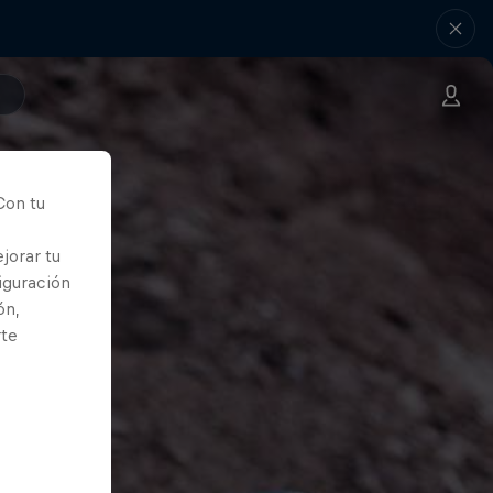
Con tu
jorar tu
iguración
ón,
rte