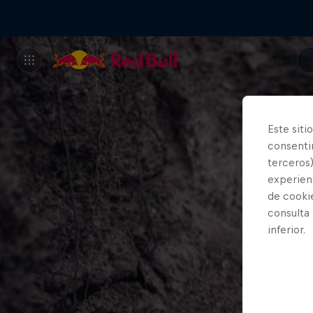
Este siti
consentim
terceros)
experienc
de cooki
consulta
inferior.