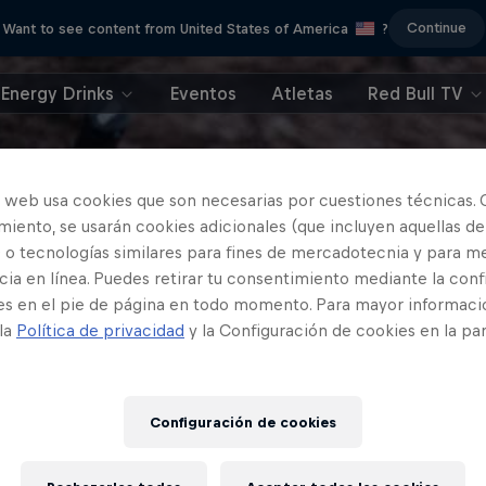
Continue
Want to see content from United States of America
?
Energy Drinks
Eventos
Atletas
Red Bull TV
o web usa cookies que son necesarias por cuestiones técnicas. 
iento, se usarán cookies adicionales (que incluyen aquellas de
 o tecnologías similares para fines de mercadotecnia y para me
ia en línea. Puedes retirar tu consentimiento mediante la conf
es en el pie de página en todo momento. Para mayor informaci
 la
Política de privacidad
y la Configuración de cookies en la pa
Configuración de cookies