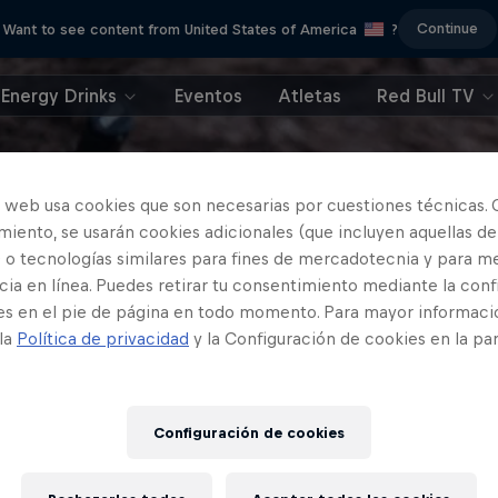
Continue
Want to see content from United States of America
?
Energy Drinks
Eventos
Atletas
Red Bull TV
o web usa cookies que son necesarias por cuestiones técnicas. 
iento, se usarán cookies adicionales (que incluyen aquellas de
 o tecnologías similares para fines de mercadotecnia y para me
ia en línea. Puedes retirar tu consentimiento mediante la conf
es en el pie de página en todo momento. Para mayor informaci
 la
Política de privacidad
y la Configuración de cookies en la pa
Configuración de cookies