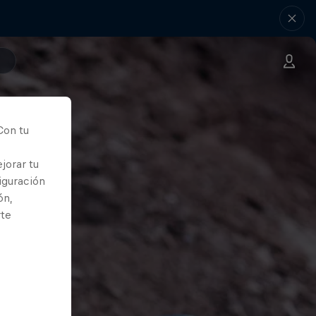
Con tu
jorar tu
iguración
ón,
rte