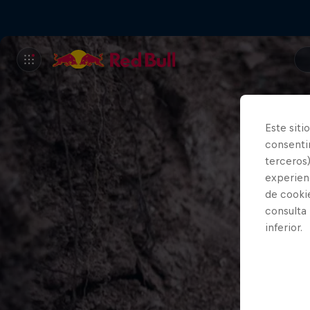
Este siti
consentim
terceros)
experienc
de cooki
consulta
inferior.