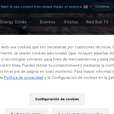
Continue
Want to see content from United States of America
?
Energy Drinks
Eventos
Atletas
Red Bull TV
o web usa cookies que son necesarias por cuestiones técnicas. 
iento, se usarán cookies adicionales (que incluyen aquellas de
 o tecnologías similares para fines de mercadotecnia y para me
ia en línea. Puedes retirar tu consentimiento mediante la conf
es en el pie de página en todo momento. Para mayor informaci
 la
Política de privacidad
y la Configuración de cookies en la pa
Configuración de cookies