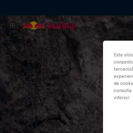
Este siti
consentim
terceros)
experienc
de cooki
consulta
inferior.