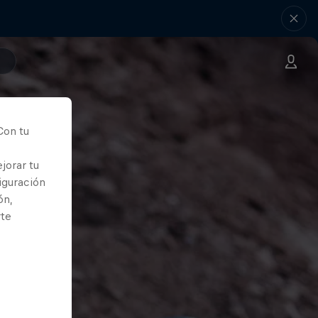
Con tu
jorar tu
iguración
ón,
rte