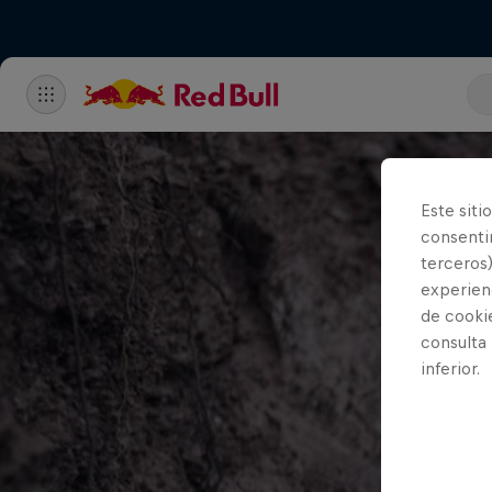
Este siti
consentim
terceros)
experienc
de cooki
consulta
inferior.