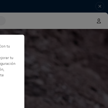
Con tu
jorar tu
iguración
ón,
rte