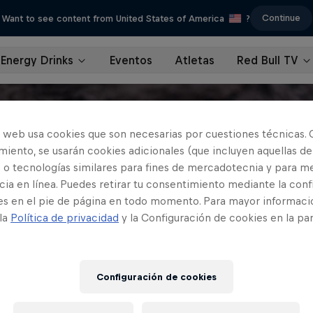
Continue
Want to see content from United States of America
?
Energy Drinks
Eventos
Atletas
Red Bull TV
o web usa cookies que son necesarias por cuestiones técnicas. 
iento, se usarán cookies adicionales (que incluyen aquellas de
 o tecnologías similares para fines de mercadotecnia y para me
ia en línea. Puedes retirar tu consentimiento mediante la conf
es en el pie de página en todo momento. Para mayor informaci
 la
Política de privacidad
y la Configuración de cookies en la pa
Configuración de cookies