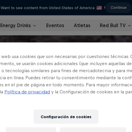
Continue
Want to see content from United States of America
?
Energy Drinks
Eventos
Atletas
Red Bull TV
o web usa cookies que son necesarias por cuestiones técnicas. 
iento, se usarán cookies adicionales (que incluyen aquellas de
 o tecnologías similares para fines de mercadotecnia y para me
ia en línea. Puedes retirar tu consentimiento mediante la conf
es en el pie de página en todo momento. Para mayor informaci
 la
Política de privacidad
y la Configuración de cookies en la pa
Configuración de cookies