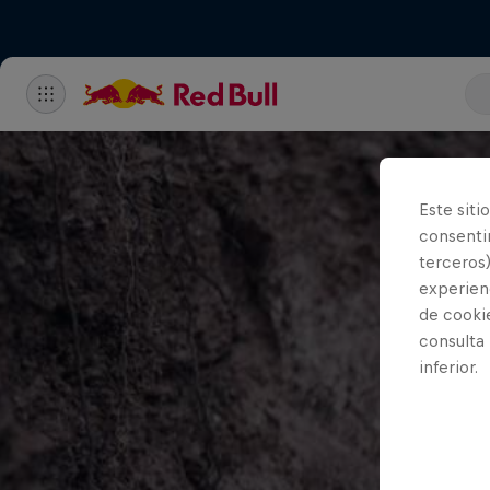
Este siti
consentim
terceros)
experienc
de cooki
consulta
inferior.