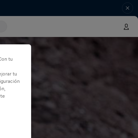
Con tu
jorar tu
iguración
ón,
rte