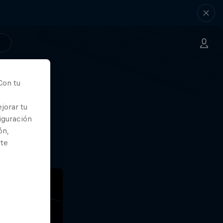
Con tu
nde
jorar tu
iguración
ón,
rte