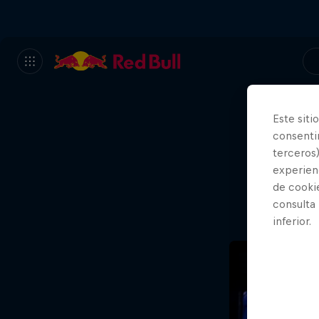
Este siti
consentim
Va
terceros)
experienc
de cooki
consulta
inferior.