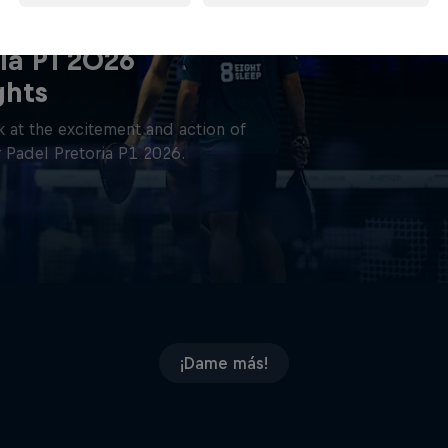
ia P1 2026
ghts
 at the excitement and action of
 Padel Pretoria P1 2026.
¡Dame más!