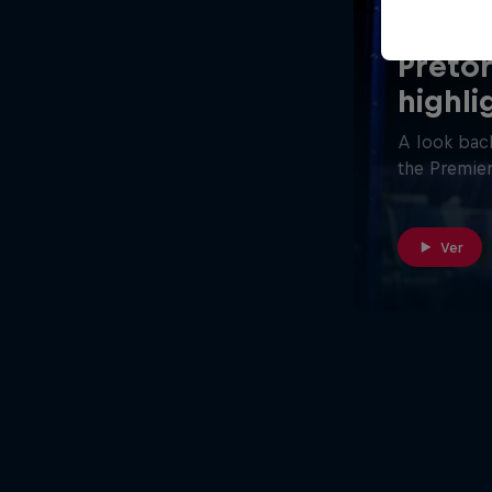
26 minutos
Pretor
highli
A look back
the Premier
Ver