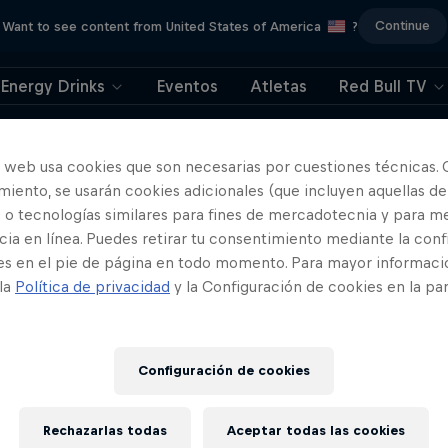
Continue
Want to see content from United States of America
?
Energy Drinks
Eventos
Atletas
Red Bull TV
404
o web usa cookies que son necesarias por cuestiones técnicas. 
iento, se usarán cookies adicionales (que incluyen aquellas de
ya. Lo sentimos. ¿Dó
 o tecnologías similares para fines de mercadotecnia y para me
ia en línea. Puedes retirar tu consentimiento mediante la conf
está la página?
es en el pie de página en todo momento. Para mayor informaci
 la
Política de privacidad
y la Configuración de cookies en la pa
Configuración de cookies
Rechazarlas todas
Aceptar todas las cookies