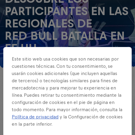
PARTICIPANTES EN LAS
REGIONALES DE
RED BULL BATALLA EN
EE.UU.
Este sitio web usa cookies que son necesarias por
© Red Bull
cuestiones técnicas. Con tu consentimiento, se
usarán cookies adicionales (que incluyen aquellas
de terceros) o tecnologías similares para fines de
Se desvelan las listas de los participantes
mercadotecnia y para mejorar tu experiencia en
en las regionales de Red Bull Batalla
línea. Puedes retirar tu consentimiento mediante la
Estados Unidos 2025
configuración de cookies en el pie de página en
todo momento. Para mayor información, consulta la
Política de privacidad
y la Configuración de cookies
Por Red Bull Batalla
3 minutos
Publicado el
05.05.2025 · 14:17 UTC
en la parte inferior.