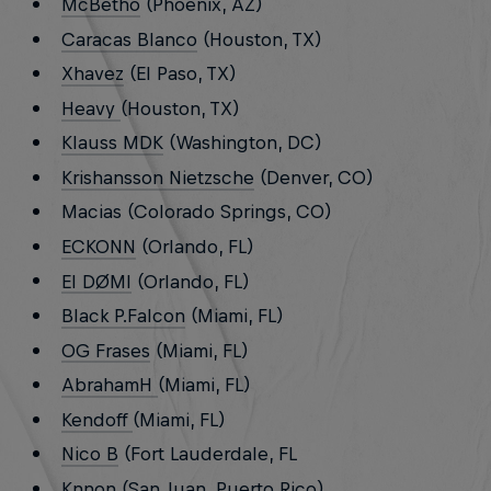
McBetho
(Phoenix, AZ)
Caracas Blanco
(Houston, TX)
Xhavez
(El Paso, TX)
Heavy
(Houston, TX)
Klauss MDK
(Washington, DC)
Krishansson Nietzsche
(Denver, CO)
Macias (Colorado Springs, CO)
ECKONN
(Orlando, FL)
El DØMI
(Orlando, FL)
Black P.Falcon
(Miami, FL)
OG Frases
(Miami, FL)
AbrahamH
(Miami, FL)
Kendoff
(Miami, FL)
Nico B
(Fort Lauderdale, FL
Knnon
(San Juan, Puerto Rico)