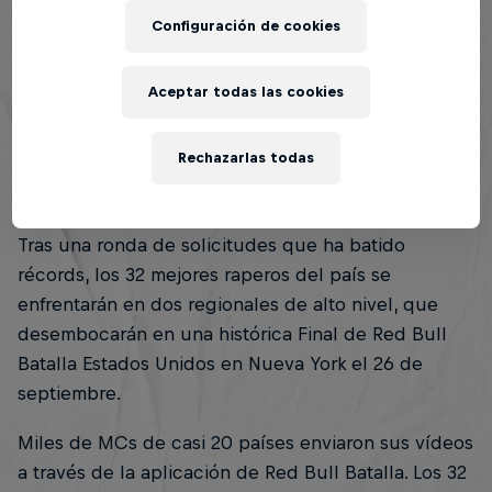
Configuración de cookies
Aceptar todas las cookies
Resumen
Rechazarlas todas
Final de Red Bull Batalla EE.UU: Nueva York
1
Tras una ronda de solicitudes que ha batido
récords, los 32 mejores raperos del país se
enfrentarán en dos regionales de alto nivel, que
desembocarán en una histórica Final de Red Bull
Batalla Estados Unidos en Nueva York el 26 de
septiembre.
Miles de MCs de casi 20 países enviaron sus vídeos
a través de la aplicación de Red Bull Batalla. Los 32