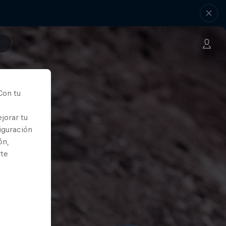
Con tu
jorar tu
iguración
ón,
rte