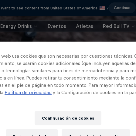
Continue
Want to see content from United States of America
?
Energy Drinks
Eventos
Atletas
Red Bull TV
o web usa cookies que son necesarias por cuestiones técnicas. 
iento, se usarán cookies adicionales (que incluyen aquellas de
 o tecnologías similares para fines de mercadotecnia y para me
ia en línea. Puedes retirar tu consentimiento mediante la conf
es en el pie de página en todo momento. Para mayor informaci
 la
Política de privacidad
y la Configuración de cookies en la pa
Configuración de cookies