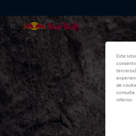
Este siti
consentim
terceros)
experienc
de cooki
consulta
inferior.