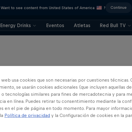
Continue
Want to see content from United States of America
?
Energy Drinks
Eventos
Atletas
Red Bull TV
o web usa cookies que son necesarias por cuestiones técnicas. 
iento, se usarán cookies adicionales (que incluyen aquellas de
 o tecnologías similares para fines de mercadotecnia y para me
ia en línea. Puedes retirar tu consentimiento mediante la conf
es en el pie de página en todo momento. Para mayor informaci
 la
Política de privacidad
y la Configuración de cookies en la pa