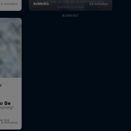
Lo que hay detrás de la multitudinaria
carrera mundial
RUNNING
to Be
e los