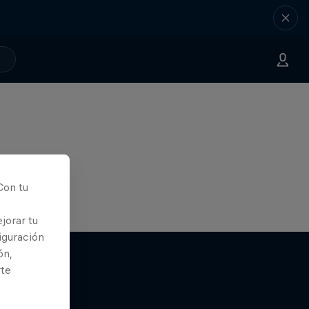
Con tu
jorar tu
iguración
ón,
rte