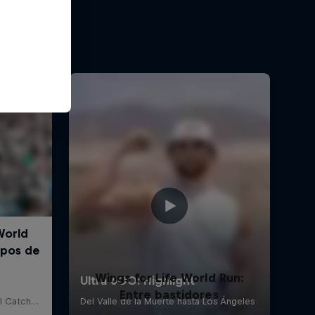
Wings for Life World Run:
Entre bastidores