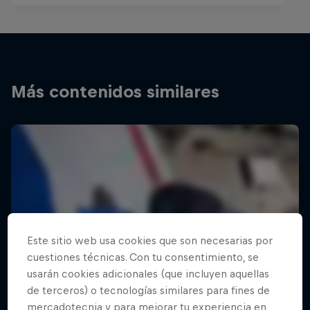
Más contenidos similares
Este sitio web usa cookies que son necesarias por
cuestiones técnicas. Con tu consentimiento, se
usarán cookies adicionales (que incluyen aquellas
de terceros) o tecnologías similares para fines de
mercadotecnia y para mejorar tu experiencia en