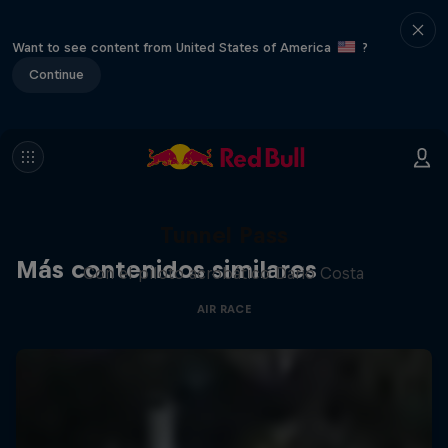
Want to see content from United States of America
?
Continue
Tunnel Pass
Más contenidos similares
Con el piloto acrobático Dario Costa
AIR RACE