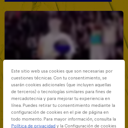
Este sitio web usa cookies que son necesarias por
cuestiones técnicas. Con tu consentimiento, se
usarán cookies adicionales (que incluyen aquellas
de terceros) o tecnologías similares para fines de
mercadotecnia y para mejorar tu experiencia en
línea. Puedes retirar tu consentimiento mediante la
configuración de cookies en el pie de página en
todo momento. Para mayor información, consulta la
Política de privacidad
y la Configuración de cookies