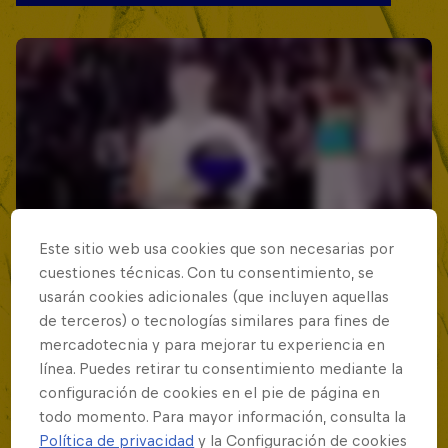
Este sitio web usa cookies que son necesarias por
cuestiones técnicas. Con tu consentimiento, se
usarán cookies adicionales (que incluyen aquellas
de terceros) o tecnologías similares para fines de
mercadotecnia y para mejorar tu experiencia en
línea. Puedes retirar tu consentimiento mediante la
configuración de cookies en el pie de página en
todo momento. Para mayor información, consulta la
Política de privacidad
y la Configuración de cookies