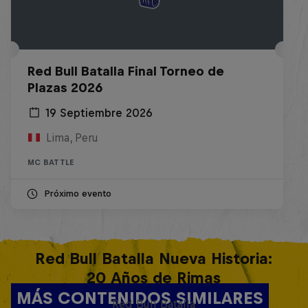
Red Bull Batalla Final Torneo de
Plazas 2026
19 Septiembre 2026
Lima, Peru
MC BATTLE
Próximo evento
Red Bull Batalla Nueva Historia:
20 Años de Rimas
MÁS CONTENIDOS SIMILARES
Red Bull Batalla