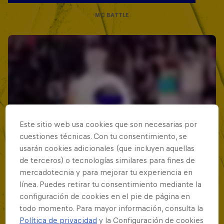
MC BATTLE
Este sitio web usa cookies que son necesarias por
cuestiones técnicas. Con tu consentimiento, se
usarán cookies adicionales (que incluyen aquellas
de terceros) o tecnologías similares para fines de
mercadotecnia y para mejorar tu experiencia en
línea. Puedes retirar tu consentimiento mediante la
configuración de cookies en el pie de página en
todo momento. Para mayor información, consulta la
Política de privacidad
y la Configuración de cookies