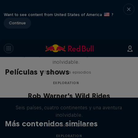
Want to see content from United States of America
?
Continue
Rob Warner’s Wild Rides
Seis países, cuatro continentes y una aventura
inolvidable.
Películas y shows
1 Temporada · 6 episodios
EXPLORATION
Rob Warner’s Wild Rides
Seis países, cuatro continentes y una aventura
inolvidable.
Más contenidos similares
1 Temporada · 6 episodios
EXPLORATION