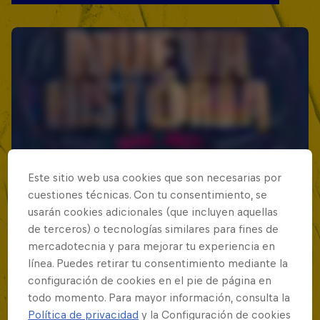
Este sitio web usa cookies que son necesarias por
cuestiones técnicas. Con tu consentimiento, se
usarán cookies adicionales (que incluyen aquellas
de terceros) o tecnologías similares para fines de
mercadotecnia y para mejorar tu experiencia en
línea. Puedes retirar tu consentimiento mediante la
configuración de cookies en el pie de página en
todo momento. Para mayor información, consulta la
Política de privacidad
y la Configuración de cookies