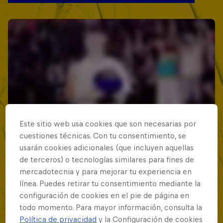
Este sitio web usa cookies que son necesarias por
cuestiones técnicas. Con tu consentimiento, se
usarán cookies adicionales (que incluyen aquellas
de terceros) o tecnologías similares para fines de
mercadotecnia y para mejorar tu experiencia en
línea. Puedes retirar tu consentimiento mediante la
configuración de cookies en el pie de página en
todo momento. Para mayor información, consulta la
Política de privacidad
y la Configuración de cookies