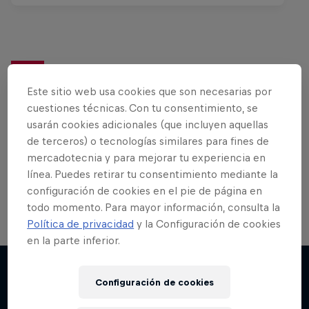
¿Quieres más sobre esto?
Este sitio web usa cookies que son necesarias por
cuestiones técnicas. Con tu consentimiento, se
usarán cookies adicionales (que incluyen aquellas
Bike
de terceros) o tecnologías similares para fines de
mercadotecnia y para mejorar tu experiencia en
MTB, BMX o XC…¡lo mejor del mundo de las bicis
línea. Puedes retirar tu consentimiento mediante la
en un solo lugar!
configuración de cookies en el pie de página en
todo momento. Para mayor información, consulta la
Política de privacidad
y la Configuración de cookies
en la parte inferior.
Configuración de cookies
Más contenidos similares