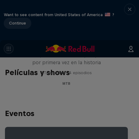
Want to see content from United States of America
?
Continue
Design and Conquer con Matt
Jones
Un hombre, tres trucos de slopestyle hechos
por primera vez en la historia
Películas y shows
1 Temporada · 4 episodios
MTB
Eventos