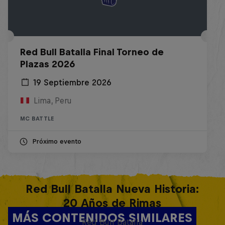
Red Bull Batalla Final Torneo de
Plazas 2026
19 Septiembre 2026
Lima, Peru
MC BATTLE
Próximo evento
Red Bull Batalla Nueva Historia:
20 Años de Rimas
MÁS CONTENIDOS SIMILARES
Red Bull Batalla