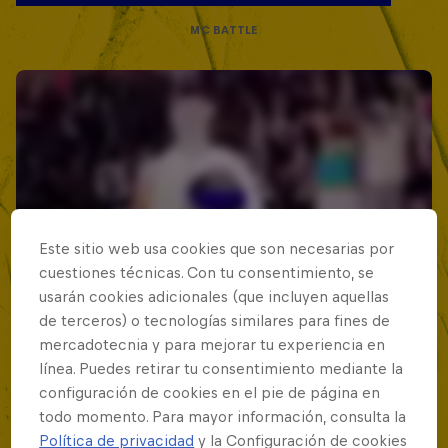
MC BATTLE
Este sitio web usa cookies que son necesarias por
cuestiones técnicas. Con tu consentimiento, se
usarán cookies adicionales (que incluyen aquellas
de terceros) o tecnologías similares para fines de
mercadotecnia y para mejorar tu experiencia en
línea. Puedes retirar tu consentimiento mediante la
configuración de cookies en el pie de página en
todo momento. Para mayor información, consulta la
Política de privacidad
y la Configuración de cookies