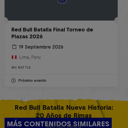
Red Bull Batalla Final Torneo de
Plazas 2026
19 Septiembre 2026
Lima, Peru
MC BATTLE
Próximo evento
Red Bull Batalla Nueva Historia:
20 Años de Rimas
MÁS CONTENIDOS SIMILARES
Red Bull Batalla