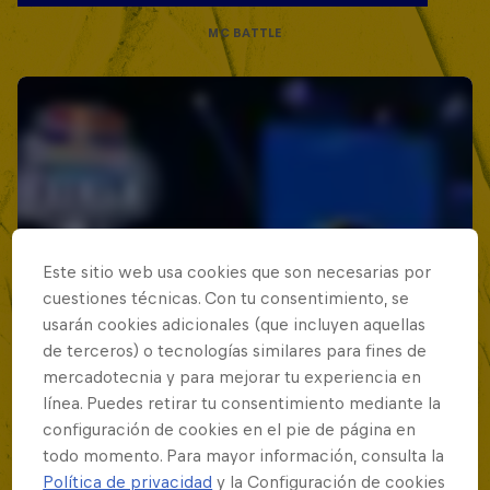
MC BATTLE
Este sitio web usa cookies que son necesarias por
cuestiones técnicas. Con tu consentimiento, se
usarán cookies adicionales (que incluyen aquellas
de terceros) o tecnologías similares para fines de
mercadotecnia y para mejorar tu experiencia en
línea. Puedes retirar tu consentimiento mediante la
configuración de cookies en el pie de página en
todo momento. Para mayor información, consulta la
Política de privacidad
y la Configuración de cookies