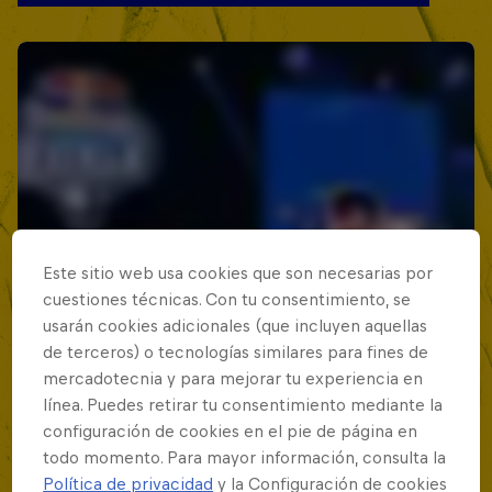
Este sitio web usa cookies que son necesarias por
cuestiones técnicas. Con tu consentimiento, se
usarán cookies adicionales (que incluyen aquellas
de terceros) o tecnologías similares para fines de
mercadotecnia y para mejorar tu experiencia en
línea. Puedes retirar tu consentimiento mediante la
configuración de cookies en el pie de página en
todo momento. Para mayor información, consulta la
Política de privacidad
y la Configuración de cookies