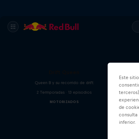
Drift Queen
Este siti
Queen B y su recorrido de drift
consentim
terceros)
2 Termporadas · 13 episodios
experienc
MOTORIZADOS
de cooki
consulta
inferior.