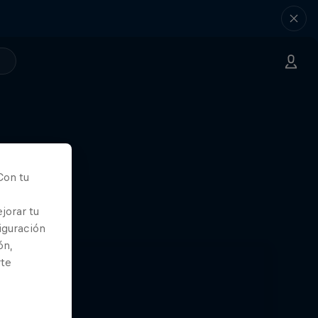
Con tu
jorar tu
iguración
ón,
rte