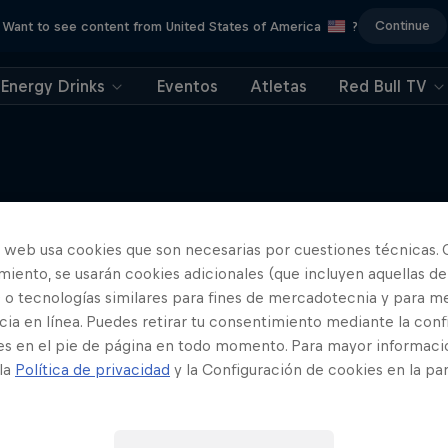
Continue
Want to see content from United States of America
?
Energy Drinks
Eventos
Atletas
Red Bull TV
o web usa cookies que son necesarias por cuestiones técnicas. 
Más contenidos similares
iento, se usarán cookies adicionales (que incluyen aquellas de
 o tecnologías similares para fines de mercadotecnia y para me
ia en línea. Puedes retirar tu consentimiento mediante la conf
es en el pie de página en todo momento. Para mayor informaci
 la
Política de privacidad
y la Configuración de cookies en la pa