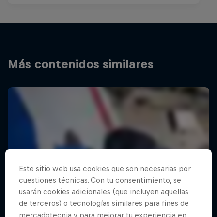
Más contenidos similares
Este sitio web usa cookies que son necesarias por
cuestiones técnicas. Con tu consentimiento, se
usarán cookies adicionales (que incluyen aquellas
de terceros) o tecnologías similares para fines de
mercadotecnia y para mejorar tu experiencia en