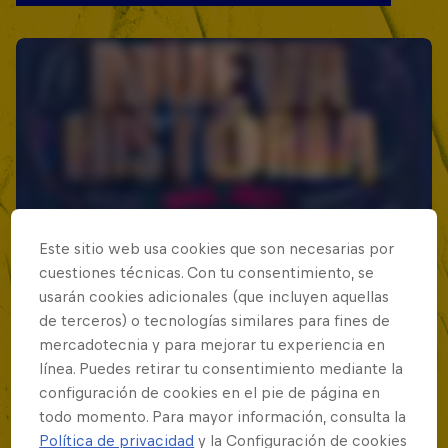
Este sitio web usa cookies que son necesarias por
cuestiones técnicas. Con tu consentimiento, se
usarán cookies adicionales (que incluyen aquellas
de terceros) o tecnologías similares para fines de
mercadotecnia y para mejorar tu experiencia en
línea. Puedes retirar tu consentimiento mediante la
configuración de cookies en el pie de página en
todo momento. Para mayor información, consulta la
Política de privacidad
y la Configuración de cookies