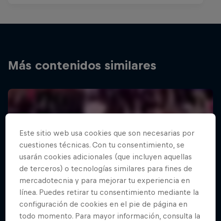
Más contenidos similares
Este sitio web usa cookies que son necesarias por
cuestiones técnicas. Con tu consentimiento, se
usarán cookies adicionales (que incluyen aquellas
de terceros) o tecnologías similares para fines de
mercadotecnia y para mejorar tu experiencia en
línea. Puedes retirar tu consentimiento mediante la
configuración de cookies en el pie de página en
todo momento. Para mayor información, consulta la