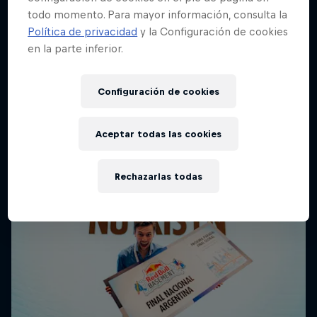
San Francisco, Estados Unidos
todo momento. Para mayor información, consulta la
Política de privacidad
y la Configuración de cookies
TECHNOLOGY
en la parte inferior.
Último evento
Configuración de cookies
Aceptar todas las cookies
Rechazarlas todas