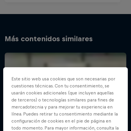
Más contenidos similares
Este sitio web usa cookies que son necesarias por
cuestiones técnicas. Con tu consentimiento, se
usarán cookies adicionales (que incluyen aquellas
de terceros) o tecnologías similares para fines de
mercadotecnia y para mejorar tu experiencia en
línea. Puedes retirar tu consentimiento mediante la
configuración de cookies en el pie de página en
todo momento. Para mayor información, consulta la