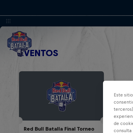
EVENTOS
Este siti
consentim
terceros)
experienc
de cooki
Red Bull Batalla Final Torneo
consulta