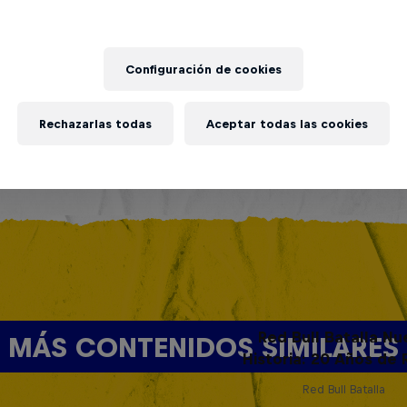
Configuración de cookies
Rechazarlas todas
Aceptar todas las cookies
Red Bull Batalla Nu
MÁS CONTENIDOS SIMILARES
Historia: 20 Años de 
Red Bull Batalla