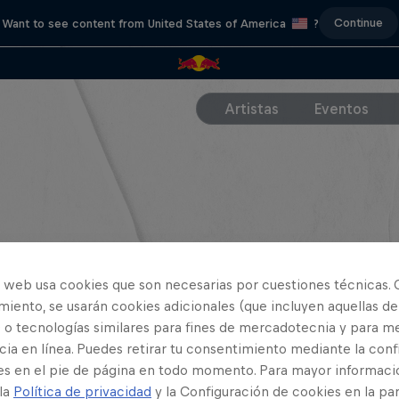
Continue
Want to see content from United States of America
?
Artistas
Eventos
o web usa cookies que son necesarias por cuestiones técnicas. 
iento, se usarán cookies adicionales (que incluyen aquellas de
 o tecnologías similares para fines de mercadotecnia y para me
ia en línea. Puedes retirar tu consentimiento mediante la conf
es en el pie de página en todo momento. Para mayor informaci
 la
Política de privacidad
y la Configuración de cookies en la pa