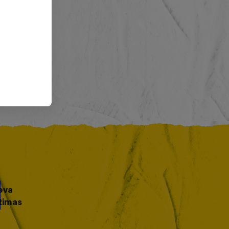
eva
Rimas