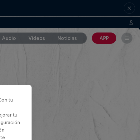
Audio
Videos
Noticias
APP
Con tu
jorar tu
iguración
ón,
rte