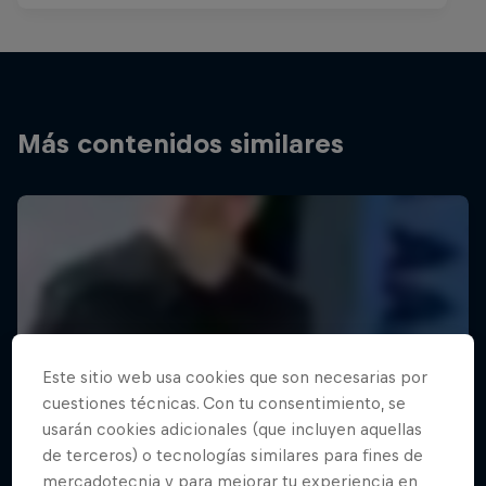
Más contenidos similares
Este sitio web usa cookies que son necesarias por
cuestiones técnicas. Con tu consentimiento, se
usarán cookies adicionales (que incluyen aquellas
de terceros) o tecnologías similares para fines de
mercadotecnia y para mejorar tu experiencia en