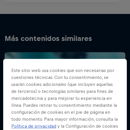
Más contenidos similares
Este sitio web usa cookies que son necesarias por
cuestiones técnicas. Con tu consentimiento, se
usarán cookies adicionales (que incluyen aquellas
de terceros) o tecnologías similares para fines de
mercadotecnia y para mejorar tu experiencia en
línea. Puedes retirar tu consentimiento mediante la
configuración de cookies en el pie de página en
todo momento. Para mayor información, consulta la
Política de privacidad
y la Configuración de cookies