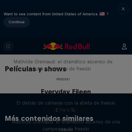
Want to see content from United States of America
?
Continue
She Who Flies
Mathilde Gremaud: el dramático ascenso de
Películas y shows
una campeona de freeski
FREESKI
Everyday Eileen
El detrás de cámaras con la atleta de freeski
She Who Flies
Eileen Gu
Más contenidos similares
1 Temporada · 4 episodios
Mathilde Gremaud: el dramático ascenso de una
campeona de freeski
FREESKI