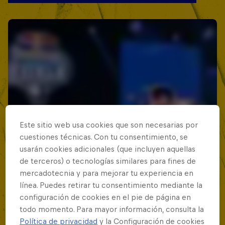
Este sitio web usa cookies que son necesarias por
cuestiones técnicas. Con tu consentimiento, se
usarán cookies adicionales (que incluyen aquellas
de terceros) o tecnologías similares para fines de
mercadotecnia y para mejorar tu experiencia en
línea. Puedes retirar tu consentimiento mediante la
configuración de cookies en el pie de página en
todo momento. Para mayor información, consulta la
Política de privacidad
y la Configuración de cookies