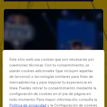
Este sitio web usa cookies que son necesarias por
cuestiones técnicas. Con tu consentimiento, se
usarán cookies adicionales (que incluyen aquellas
de terceros) o tecnologías similares para fines de
mercadotecnia y para mejorar tu experiencia en
línea. Puedes retirar tu consentimiento mediante la
configuración de cookies en el pie de página en
todo momento. Para mayor información, consulta la
Política de privacidad
y la Configuración de cookies