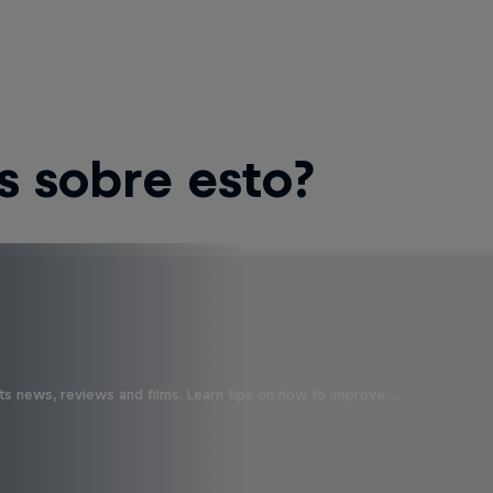
s sobre esto?
ts news, reviews and films. Learn tips on how to improve …