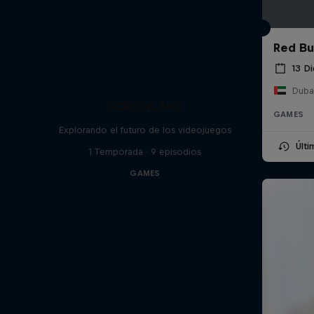
Red Bul
13 D
Duba
SCREENLAND
GAMES
Explorando el futuro de los videojuegos
Últ
1 Temporada · 9 episodios
GAMES