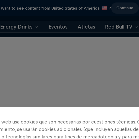
Continue
Want to see content from United States of America
?
Energy Drinks
Eventos
Atletas
Red Bull TV
o web usa cookies que son necesarias por cuestiones técnicas. 
iento, se usarán cookies adicionales (que incluyen aquellas de
 o tecnologías similares para fines de mercadotecnia y para me