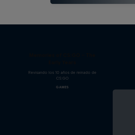
Memories of CS:GO – The
Early Years
Revisando los 10 años de reinado de
CS:GO
GAMES