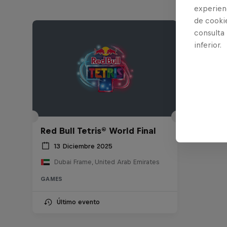
experienc
de cooki
consulta
inferior.
Red Bull Tetris® World Final
13 Diciembre 2025
Dubai Frame, United Arab Emirates
GAMES
Último evento