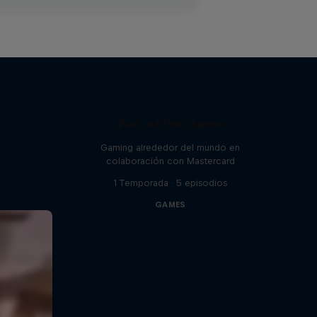
Part of the Game
Gaming alrededor del mundo en
colaboración con Mastercard
1 Temporada · 5 episodios
GAMES