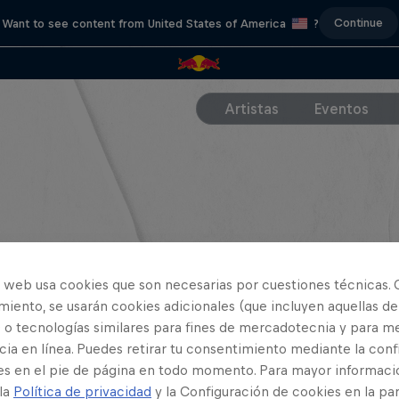
Continue
Want to see content from United States of America
?
Artistas
Eventos
o web usa cookies que son necesarias por cuestiones técnicas. 
iento, se usarán cookies adicionales (que incluyen aquellas de
 o tecnologías similares para fines de mercadotecnia y para me
ia en línea. Puedes retirar tu consentimiento mediante la conf
es en el pie de página en todo momento. Para mayor informaci
 la
Política de privacidad
y la Configuración de cookies en la pa