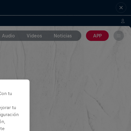
Audio
Videos
Noticias
APP
Con tu
jorar tu
iguración
ón,
rte