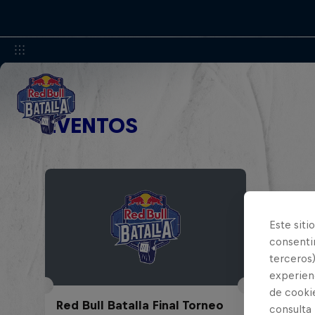
EVENTOS
Este siti
consentim
terceros)
experienc
de cooki
Red Bull Batalla Final Torneo
consulta