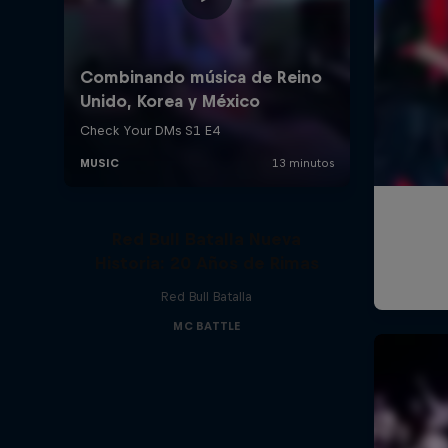
Red Bull Batalla Nueva
Historia: 20 Años de Rimas
Red Bull Batalla
MC BATTLE