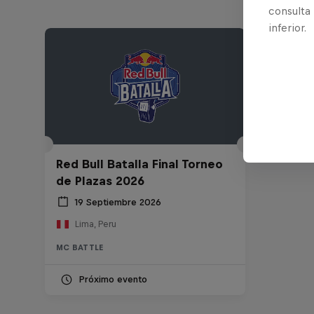
consulta
inferior.
Red Bull Batalla Final Torneo
de Plazas 2026
19 Septiembre 2026
Lima, Peru
MC BATTLE
Próximo evento