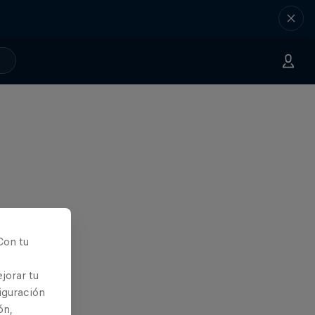
Con tu
jorar tu
iguración
ón,