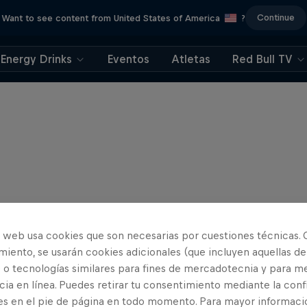
Continue
Want to see content from United States of America
?
Energy Drinks
Eventos
Atletas
Red Bull TV
o web usa cookies que son necesarias por cuestiones técnicas. 
iento, se usarán cookies adicionales (que incluyen aquellas de
 o tecnologías similares para fines de mercadotecnia y para me
ia en línea. Puedes retirar tu consentimiento mediante la conf
es en el pie de página en todo momento. Para mayor informaci