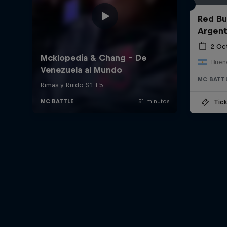
Red Bul
Argent
2 Oc
Bueno
MC BATT
Tick