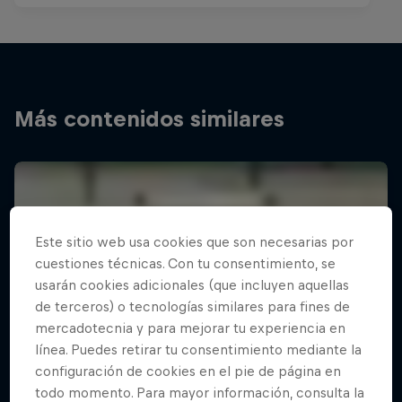
Más contenidos similares
Este sitio web usa cookies que son necesarias por
cuestiones técnicas. Con tu consentimiento, se
usarán cookies adicionales (que incluyen aquellas
de terceros) o tecnologías similares para fines de
mercadotecnia y para mejorar tu experiencia en
línea. Puedes retirar tu consentimiento mediante la
configuración de cookies en el pie de página en
todo momento. Para mayor información, consulta la