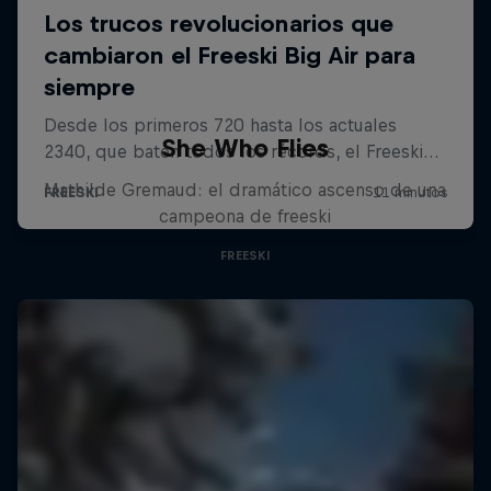
She Who Flies
Mathilde Gremaud: el dramático ascenso de una
campeona de freeski
FREESKI