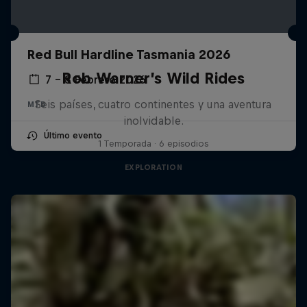
Red Bull Hardline Tasmania 2026
Rob Warner’s Wild Rides
7 – 8 Febrero 2026
Seis países, cuatro continentes y una aventura
MTB
inolvidable.
Último evento
1 Temporada · 6 episodios
EXPLORATION