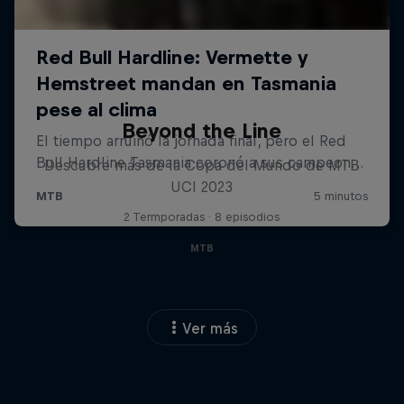
Beyond the Line
Descubre más de la Copa del Mundo de MTB
UCI 2023
2 Termporadas · 8 episodios
MTB
Ver más