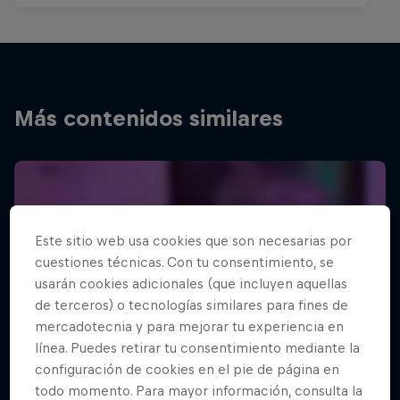
Más contenidos similares
Este sitio web usa cookies que son necesarias por
cuestiones técnicas. Con tu consentimiento, se
usarán cookies adicionales (que incluyen aquellas
de terceros) o tecnologías similares para fines de
mercadotecnia y para mejorar tu experiencia en
línea. Puedes retirar tu consentimiento mediante la
configuración de cookies en el pie de página en
todo momento. Para mayor información, consulta la