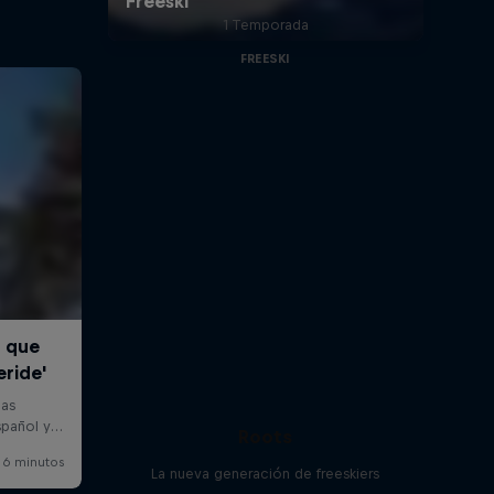
1 Temporada
FREESKI
Roots
La nueva generación de freeskiers