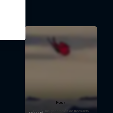
tleta de
os
Four
La próxima generación de freeskiers