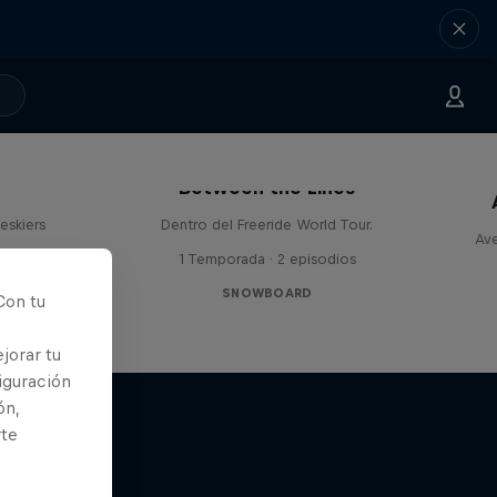
Between the Lines
eskiers
Dentro del Freeride World Tour.
Ave
1 Temporada · 2 episodios
SNOWBOARD
Con tu
jorar tu
iguración
ón,
rte