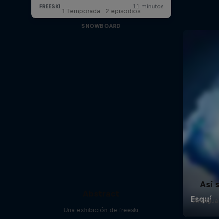
1 Temporada · 2 episodios
SNOWBOARD
Así 
Abstract
Averigua
Una exhibición de freeski