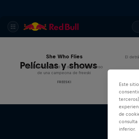
She Who Flies
El detr
Películas y shows
Mathilde Gremaud: el dramático ascenso
1
de una campeona de freeski
FREESKI
Este siti
consentim
terceros)
experienc
de cooki
consulta
inferior.