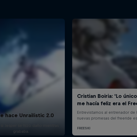
se hace Unrailistic 2.0
 si Jesper se hizo daño mientras
grababa.