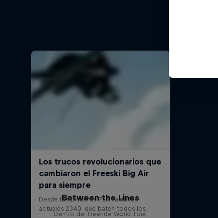
Mathilde
de
Between the Lines
Dentro del Freeride World Tour.