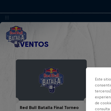
EVENTOS
Este siti
consentim
terceros)
experienc
de cooki
Red Bull Batalla Final Torneo
consulta