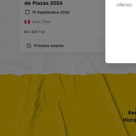
de Plazas 2026
inferior.
19 Septiembre 2026
Lima, Peru
MC BATTLE
Próximo evento
Re
Histo