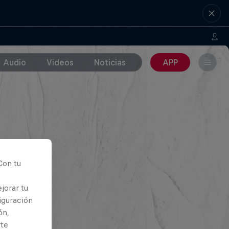
Audio
Videos
Noticias
APP
Con tu
jorar tu
iguración
ón,
rte